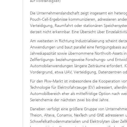
auf Vollständigkeit)
Die Unternehmenslandschaft zeigt insgesamt ein heteroge
Pouch-Cell-Ergebnisse kommunizieren, adressieren and
Verteidigung, Raumfahrt oder stationären Speichersystem
derzeit nicht erkennbar. Eine Übersicht über Einzelaktiv
Am weitesten in Richtung Industrialisierung scheint de
Anwendungen und baut parallel eine Fertigungsbasis auf
Jahreskapazität sowie übernommene Northvolt-Assets in 
Zellfertigungs- beziehungsweise Forschungs- und Entwick
Automobilanwendungen längere Zeiträume erfordert. Kur
Vordergrund, etwa UAV, Verteidigung, Datenzentren o
Für den Pkw-Markt ist insbesondere die Kooperation von Ze
Technologie für Elektrofahrzeuge (EV) adressiert, allerdi
Automobilbereich eher als mittelfristige Option nach we
Serienchemie der nächsten zwei bis drei Jahre.
Daneben verfolgt eine größere Gruppe von Unternehmen te
Theion, Alteva, Conamix, NexTech und GNE adressieren u
Schwefelkathodenmaterialien und Elektrolyten über Zel