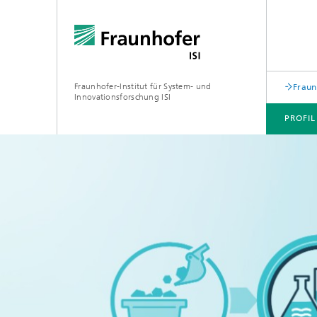
Fraunhofer-Institut für System- und
Fraun
Innovationsforschung ISI
PROFIL
PROFIL
ABTEILUNGEN
THEMEN
JOINT INNOVATION HUB