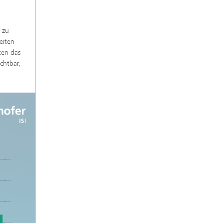
 zu
eiten
ten das
chtbar,