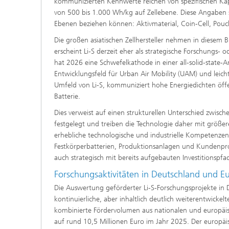
kommunizierten Kennwerte reichen von spezifischen Ka
von 500 bis 1.000 Wh/kg auf Zellebene. Diese Angaben si
Ebenen beziehen können: Aktivmaterial, Coin-Cell, Pouch-C
Die großen asiatischen Zellhersteller nehmen in diesem 
erscheint Li-S derzeit eher als strategische Forschungs-
hat 2026 eine Schwefelkathode in einer all-solid-state-
Entwicklungsfeld für Urban Air Mobility (UAM) und lei
Umfeld von Li-S, kommuniziert hohe Energiedichten öffe
Batterie.
Dies verweist auf einen strukturellen Unterschied zwischen
festgelegt und treiben die Technologie daher mit größer
erhebliche technologische und industrielle Kompetenzen,
Festkörperbatterien, Produktionsanlagen und Kundenpro
auch strategisch mit bereits aufgebauten Investitionspfa
Forschungsaktivitäten in Deutschland und E
Die Auswertung geförderter Li-S-Forschungsprojekte in
kontinuierliche, aber inhaltlich deutlich weiterentwickelt
kombinierte Fördervolumen aus nationalen und europäis
auf rund 10,5 Millionen Euro im Jahr 2025. Der europäisc