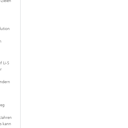
-Zielen
lution
m
f Li-S
r
ondern
weg
 Jahren
es kann