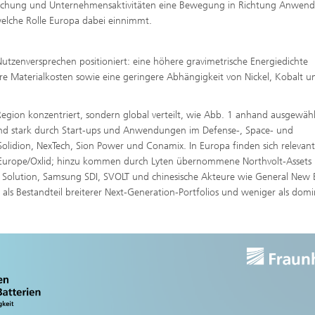
Forschung und Unternehmensaktivitäten eine Bewegung in Richtung Anwen
 welche Rolle Europa dabei einnimmt.
utzenversprechen positioniert: eine höhere gravimetrische Energiedichte
re Materialkosten sowie eine geringere Abhängigkeit von Nickel, Kobalt u
Region konzentriert, sondern global verteilt, wie Abb. 1 anhand ausgewähl
sind stark durch Start-ups und Anwendungen im Defense-, Space- und
Solidion, NexTech, Sion Power und Conamix. In Europa finden sich relevan
on Europe/Oxlid; hinzu kommen durch Lyten übernommene Northvolt-Assets 
 Solution, Samsung SDI, SVOLT und chinesische Akteure wie General New 
r als Bestandteil breiterer Next-Generation-Portfolios und weniger als dom