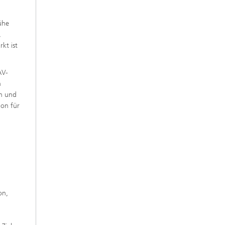
ühe
,
kt ist
AV-
h
en und
ion für
on,