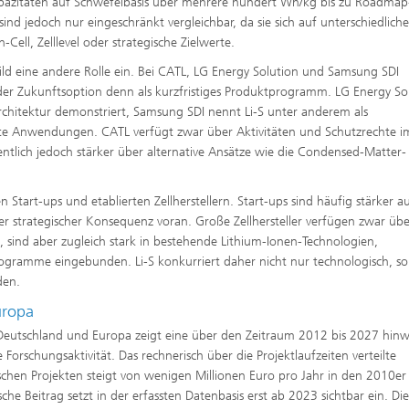
pazitäten auf Schwefelbasis über mehrere hundert Wh/kg bis zu Roadmap
nd jedoch nur eingeschränkt vergleichbar, da sie sich auf unterschiedliche
ell, Zelllevel oder strategische Zielwerte.
Bild eine andere Rolle ein. Bei CATL, LG Energy Solution und Samsung SDI
 oder Zukunftsoption denn als kurzfristiges Produktprogramm. LG Energy So
Architektur demonstriert, Samsung SDI nennt Li-S unter anderem als
chte Anwendungen. CATL verfügt zwar über Aktivitäten und Schutzrechte i
ntlich jedoch stärker über alternative Ansätze wie die Condensed-Matter-
 Start-ups und etablierten Zellherstellern. Start-ups sind häufig stärker au
er strategischer Konsequenz voran. Große Zellhersteller verfügen zwar übe
 sind aber zugleich stark in bestehende Lithium-Ionen-Technologien,
gramme eingebunden. Li-S konkurriert daher nicht nur technologisch, s
den.
uropa
 Deutschland und Europa zeigt eine über den Zeitraum 2012 bis 2027 hin
e Forschungsaktivität. Das rechnerisch über die Projektlaufzeiten verteilte
chen Projekten steigt von wenigen Millionen Euro pro Jahr in den 2010er
he Beitrag setzt in der erfassten Datenbasis erst ab 2023 sichtbar ein. Di