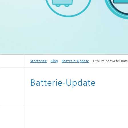
Im Batterie-Update begleiten For
Startseite
Blog
Batterie-Update
Lithium-Schwefel-Batt
Batterie-Update