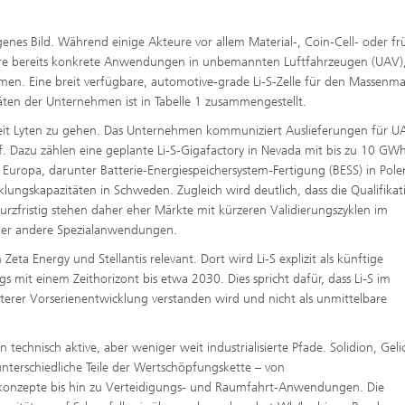
nes Bild. Während einige Akteure vor allem Material-, Coin-Cell- oder fr
ere bereits konkrete Anwendungen in unbemannten Luftfahrzeugen (UAV)
en. Eine breit verfügbare, automotive-grade Li-S-Zelle für den Massenmar
itäten der Unternehmen ist in Tabelle 1 zusammengestellt.
rzeit Lyten zu gehen. Das Unternehmen kommuniziert Auslieferungen für U
. Dazu zählen eine geplante Li-S-Gigafactory in Nevada mit bis zu 10 GW
Europa, darunter Batterie-Energiespeichersystem-Fertigung (BESS) in Pol
lungskapazitäten in Schweden. Zugleich wird deutlich, dass die Qualifikat
zfristig stehen daher eher Märkte mit kürzeren Validierungszyklen im
der andere Spezialanwendungen.
ta Energy und Stellantis relevant. Dort wird Li-S explizit als künftige
ngs mit einem Zeithorizont bis etwa 2030. Dies spricht dafür, dass Li-S im
iterer Vorserienentwicklung verstanden wird und nicht als unmittelbare
chnisch aktive, aber weniger weit industrialisierte Pfade. Solidion, Geli
nterschiedliche Teile der Wertschöpfungskette – von
lkonzepte bis hin zu Verteidigungs- und Raumfahrt-Anwendungen. Die